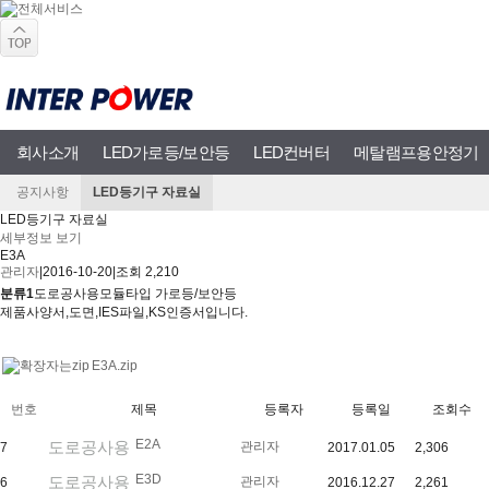
회사소개
LED가로등/보안등
LED컨버터
메탈램프용안정기
공지사항
LED등기구 자료실
LED등기구 자료실
LED카다로그
도로공사용모듈타입 가로등/보안등
모듈타입 가로등/보안등
세부정보 보기
E3A
설치 사례
관리자
|
2016-10-20
|
조회 2,210
분류1
도로공사용모듈타입 가로등/보안등
제품사양서,도면,IES파일,KS인증서입니다.
E3A.zip
번호
제목
등록자
등록일
조회수
E2A
도로공사용
관리자
7
2017.01.05
2,306
E3D
도로공사용
관리자
6
2016.12.27
2,261