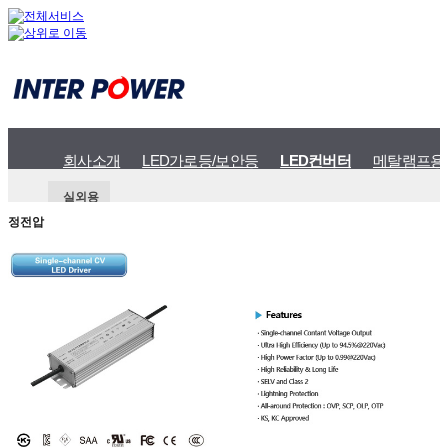
회사소개
LED가로등/보안등
LED컨버터
메탈램프용
실외용
정전압
정전류
정전압
멀티출력
프로그램형
실내용
콘트롤러