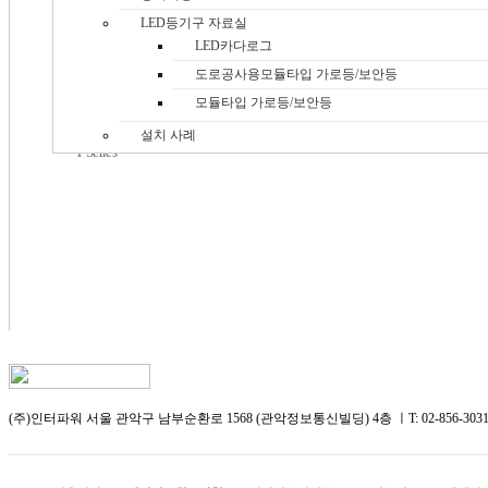
LED등기구 자료실
LED카다로그
도로공사용모듈타입 가로등/보안등
T5D
모듈타입 가로등/보안등
설치 사례
T Series
(주)인터파워
서울 관악구 남부순환로 1568­ (관악정보통신빌딩) 4층 ㅣT:
02-856-3031 