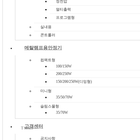
정전압
멀티출력
T1B
프로그램형
실내용
T Series
콘트롤러
메탈램프용안정기
컴팩트형
100/150W
200/250W
150/200/250W(디밍형)
미니형
35/50/70W
슬림스몰형
T4D
35/70W
고객센터
T Series
공지사항