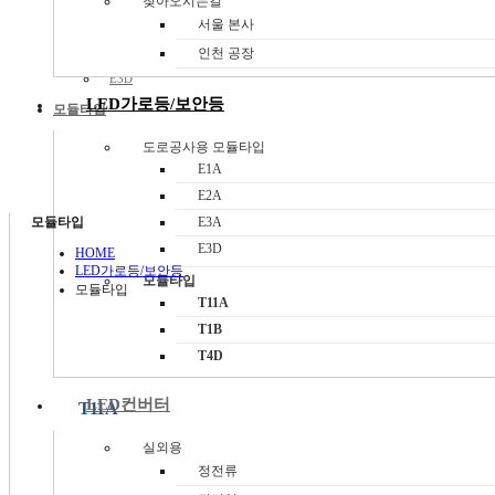
찾아오시는길
E1A
서울 본사
E2A
인천 공장
E3A
E3D
LED가로등/보안등
모듈타입
T11A
도로공사용 모듈타입
T1B
E1A
T4D
E2A
모듈타입
E3A
E3D
HOME
LED가로등/보안등
모듈타입
모듈타입
T11A
T1B
T4D
LED컨버터
T11A
실외용
T Series
정전류