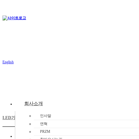
English
회사소개
인사말
LED가로등/보안등
연혁
PRZM
도로공사용 모듈타입