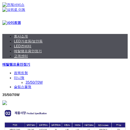
회사소개
LED가로등/보안등
LED컨버터
메탈램프용안정기
고객센터
메탈램프용안정기
컴팩트형
미니형
35/50/70W
슬림스몰형
35/50/70W