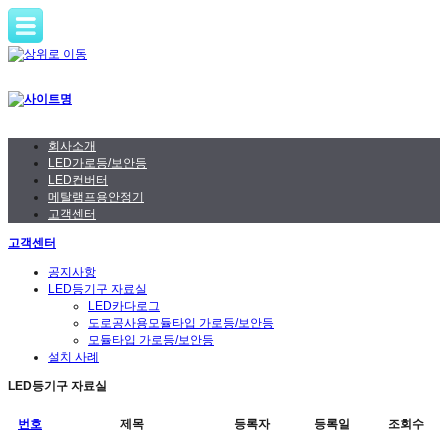
회사소개
LED가로등/보안등
LED컨버터
메탈램프용안정기
고객센터
고객센터
공지사항
LED등기구 자료실
LED카다로그
도로공사용모듈타입 가로등/보안등
모듈타입 가로등/보안등
설치 사례
LED등기구 자료실
번호
제목
등록자
등록일
조회수