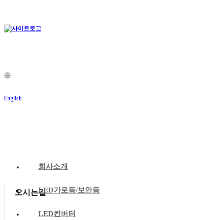
English
회사소개
LED가로등/보안등
오시는길
LED컨버터