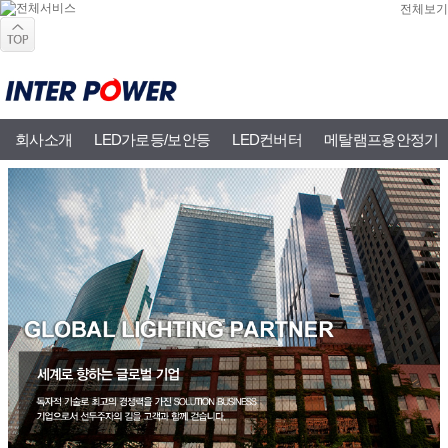
전체보기
회사소개
LED가로등/보안등
LED컨버터
메탈램프용안정기