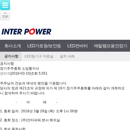
회사소개
LED가로등/보안등
LED컨버터
메탈램프용안정기
공지사항
LED등기구 자료실
설치 사례
공지사항
정기주주총회 소집통지서
관리자
|
2018-03-15
|
조회 5,551
주주님의 건승과 댁내의 평안을 기원합니다.
당사의 정관 제21조의 규정에 의거 제 19기 정기주주총회를 아래와 같이 개최하오
니 참석하여 주시기 바랍니다.
- 아 래 -
1. 총회 일자 : 2018년 3월 29일 (목) 오후 1시 00분
2. 총회 장소 : (주)인터파워 본사 회의실
3. 회의 목적사항