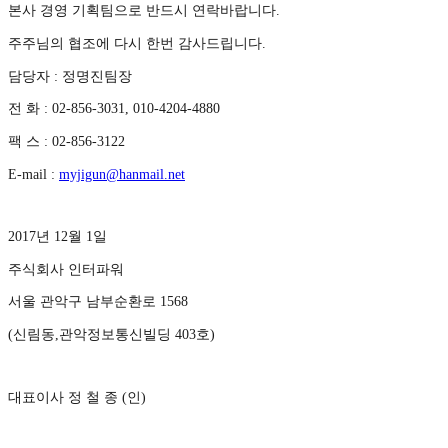
본사 경영 기획팀으로 반드시 연락바랍니다
.
주주님의 협조에 다시 한번 감사드립니다
.
담당자
:
정명진팀장
전 화
: 02-856-3031, 010-4204-4880
팩 스
: 02-856-3122
E-mail :
myjigun@hanmail.net
2017
년
12
월
1
일
주식회사 인터파워
서울 관악구 남부순환로
1568
(
신림동
,
관악정보통신빌딩
403
호
)
대표이사 정 철 종
(
인
)