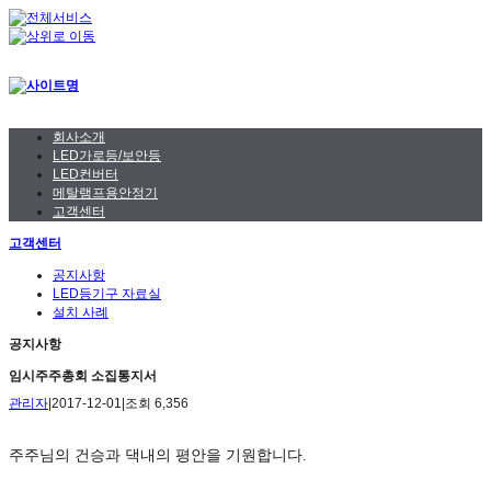
회사소개
LED가로등/보안등
LED컨버터
메탈램프용안정기
고객센터
고객센터
공지사항
LED등기구 자료실
설치 사례
공지사항
임시주주총회 소집통지서
관리자
|
2017-12-01
|
조회 6,356
주주님의 건승과 댁내의 평안을 기원합니다
.