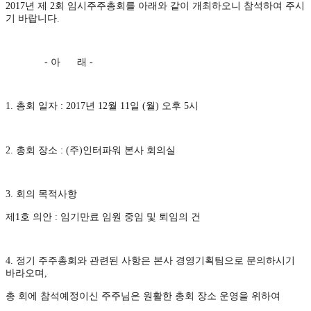
2017
년 제
2
회 임시주주총회를 아래와 같이 개최하오니 참석하여 주시
기 바랍니다
.
-
아 래
-
1.
총회 일자
: 2017
년
12
월
11
일
(
월
)
오후
5
시
2.
총회 장소
: (
주
)
인터파워 본사 회의실
3.
회의 목적사항
제
1
호 의안
:
임기만료 임원 중임 및 퇴임의 건
4.
정기 주주총회와 관련된 사항은 본사 경영기획팀으로 문의하시기
바라오며
,
총 회에 참석예정이신 주주님은 원활한 총회 장소 운영을 위하여