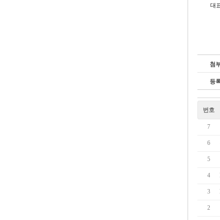
대표
첨
등
번호
7
6
5
4
3
2