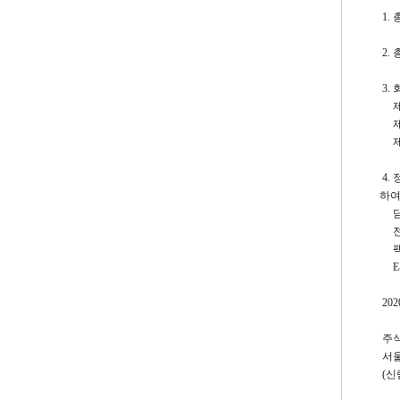
1. 
2.
3.
제1
제2
제3
4.
하여
담당
전 화
팩 스
E-ma
202
주식
서울
(신