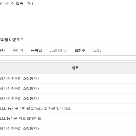
이사 정 철종 (인)
부파일 다운로드
록자
관리자
등록일
2020-03-11
조회수
5,319
제목
임시주주총회 소집통지서
정기주주총회 소집통지서
임시주주총회 소집통지서
LED 등기구 카다로그 Vol.6 및 자료 업데이트
LED등기구 자료 업데이트
정기주주총회 소집통지서