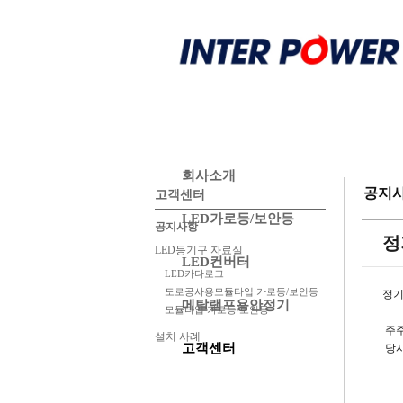
회사소개
공지
고객센터
LED가로등/보안등
공지사항
정
LED등기구 자료실
LED컨버터
LED카다로그
도로공사용모듈타입 가로등/보안등
정기
메탈램프용안정기
모듈타입 가로등/보안등
주주
설치 사례
고객센터
당사